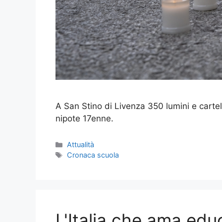
A San Stino di Livenza 350 lumini e cartel
nipote 17enne.
Categorie
Attualità
Tag
Cronaca scuola
L'Italia che ama educ