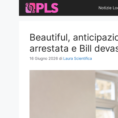
Vai
Notizie Lo
al
contenuto
Beautiful, anticipazi
arrestata e Bill deva
16 Giugno 2026
di
Laura Scientifica