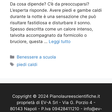
Da cosa dipende? C’è da preoccuparsi?
L’esperta risponde. Avere piedi e gambe caldi
durante la notte è una sensazione che può
risultare fastidiosa e disturbare il sonno.
Spesso descritta come un calore intenso,
talvolta accompagnato da formicolio o
bruciore, questa …
Leggi tutto
Categorie
Benessere a scuola
Tag
piedi caldi
Copyright © 2024 Pianolaureescientifiche.it
proprietà di EV-A Srl - Via G. Porzio 4 -
80143 Napoli - P.Iva 09428411210 - info@ev-