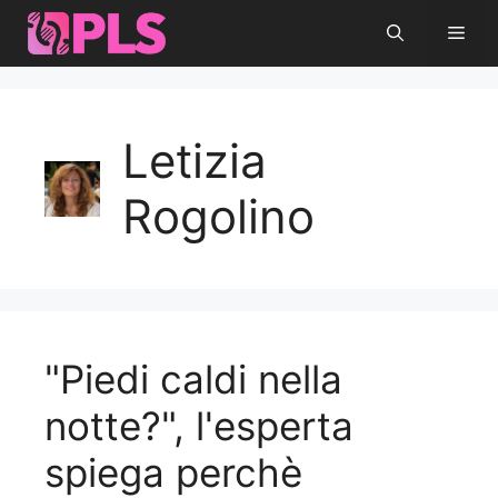
Vai
Men
al
contenuto
Letizia
Rogolino
"Piedi caldi nella
notte?", l'esperta
spiega perchè