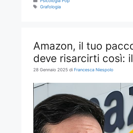
Categorie
Psicologia Pop
Tag
Grafologia
Amazon, il tuo pacco
deve risarcirti così: 
28 Gennaio 2025
di
Francesca Niespolo