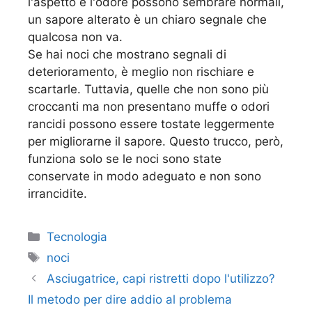
l'aspetto e l'odore possono sembrare normali,
un sapore alterato è un chiaro segnale che
qualcosa non va.
Se hai noci che mostrano segnali di
deterioramento, è meglio non rischiare e
scartarle. Tuttavia, quelle che non sono più
croccanti ma non presentano muffe o odori
rancidi possono essere tostate leggermente
per migliorarne il sapore. Questo trucco, però,
funziona solo se le noci sono state
conservate in modo adeguato e non sono
irrancidite.
Categorie
Tecnologia
Tag
noci
Asciugatrice, capi ristretti dopo l'utilizzo?
Il metodo per dire addio al problema