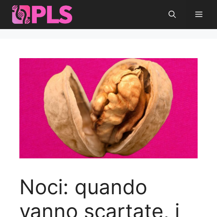
Vai
Men
al
contenuto
Noci: quando
vanno scartate, i