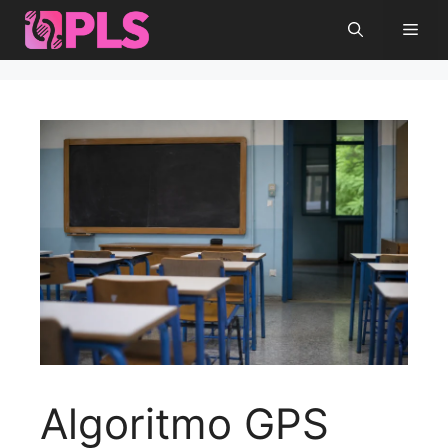
Vai
Men
al
contenuto
Algoritmo GPS