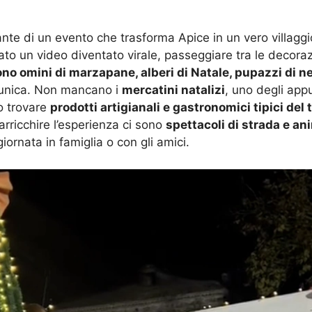
lsante di un evento che trasforma Apice in un vero villagg
ato un video diventato virale, passeggiare tra le decora
ono omini di marzapane, alberi di Natale, pupazzi di n
a unica. Non mancano i
mercatini natalizi
, uno degli app
no trovare
prodotti artigianali e gastronomici tipici del t
 arricchire l’esperienza ci sono
spettacoli di strada e an
iornata in famiglia o con gli amici.