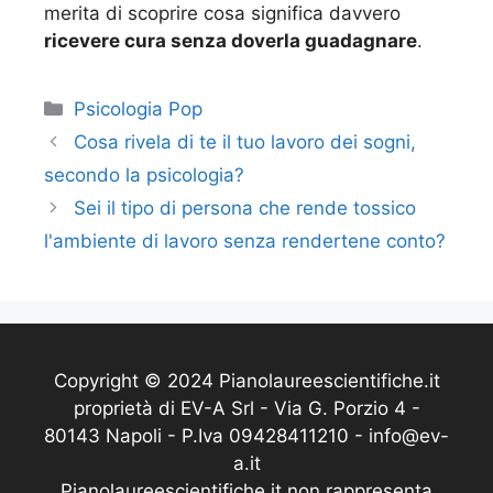
merita di scoprire cosa significa davvero
ricevere cura senza doverla guadagnare
.
Categorie
Psicologia Pop
Cosa rivela di te il tuo lavoro dei sogni,
secondo la psicologia?
Sei il tipo di persona che rende tossico
l'ambiente di lavoro senza rendertene conto?
Copyright © 2024 Pianolaureescientifiche.it
proprietà di EV-A Srl - Via G. Porzio 4 -
80143 Napoli - P.Iva 09428411210 - info@ev-
a.it
Pianolaureescientifiche.it non rappresenta