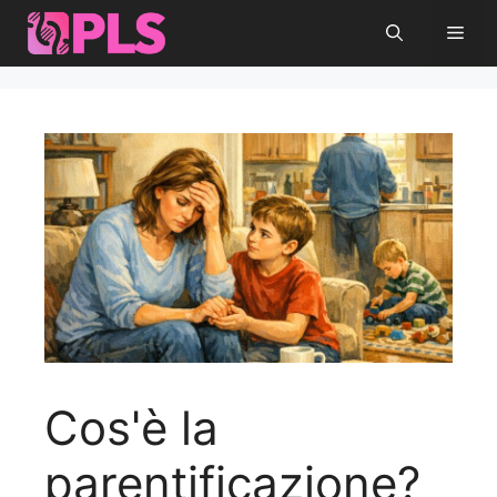
Vai
Men
al
contenuto
Cos'è la
parentificazione?