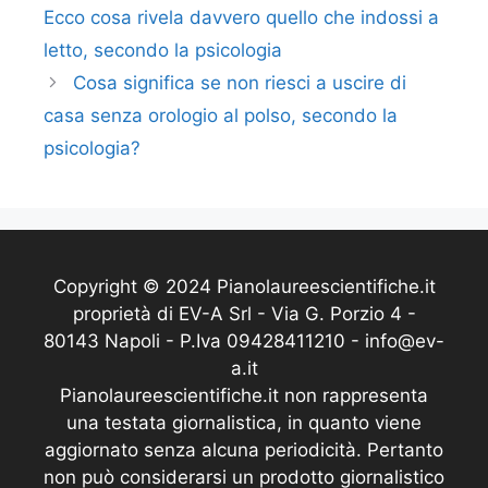
Ecco cosa rivela davvero quello che indossi a
letto, secondo la psicologia
Cosa significa se non riesci a uscire di
casa senza orologio al polso, secondo la
psicologia?
Copyright © 2024 Pianolaureescientifiche.it
proprietà di EV-A Srl - Via G. Porzio 4 -
80143 Napoli - P.Iva 09428411210 - info@ev-
a.it
Pianolaureescientifiche.it non rappresenta
una testata giornalistica, in quanto viene
aggiornato senza alcuna periodicità. Pertanto
non può considerarsi un prodotto giornalistico