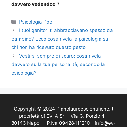
davvero vedendoci?
Categorie
Psicologia Pop
I tuoi genitori ti abbracciavano spesso da
bambino? Ecco cosa rivela la psicologia su
chi non ha ricevuto questo gesto
Vestirsi sempre di scuro: cosa rivela
davvero sulla tua personalità, secondo la
psicologia?
Copyright © 2024 Pianolaureescientifiche.it
proprietà di EV-A Srl - Via G. Porzio 4 -
80143 Napoli - P.Iva 09428411210 - info@ev-