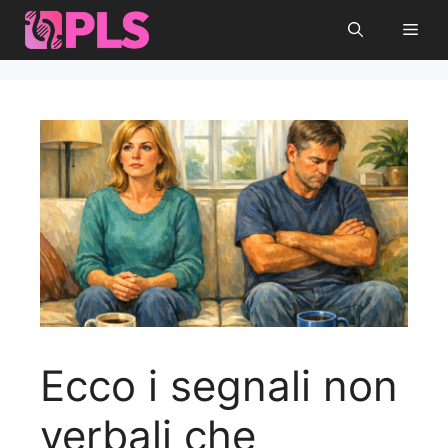
Vai
Men
al
contenuto
Ecco i segnali non
verbali che