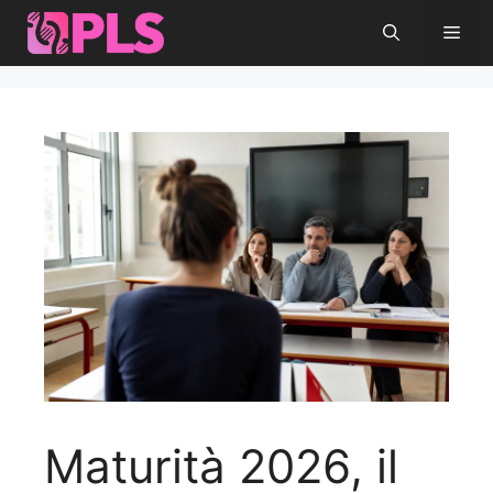
Vai
Men
al
contenuto
Maturità 2026, il