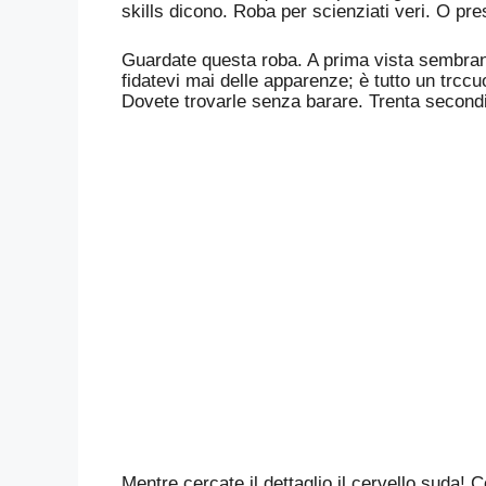
skills dicono. Roba per scienziati veri. O pres
Guardate questa roba. A prima vista sembrano 
fidatevi mai delle apparenze; è tutto un trccu
Dovete trovarle senza barare. Trenta secondi
Mentre cercate il dettaglio il cervello suda!