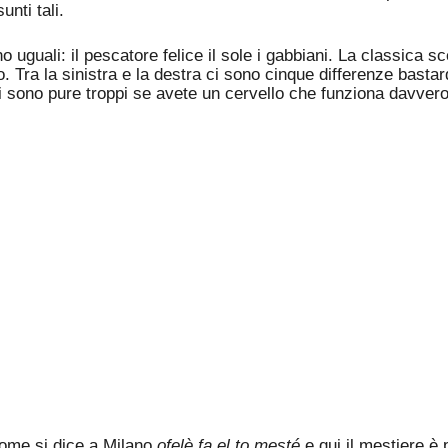
unti tali.
uguali: il pescatore felice il sole i gabbiani. La classica 
o. Tra la sinistra e la destra ci sono cinque differenze bast
 sono pure troppi se avete un cervello che funziona davvero
 Come si dice a Milano
ofelè fa el to mesté
e qui il mestiere è