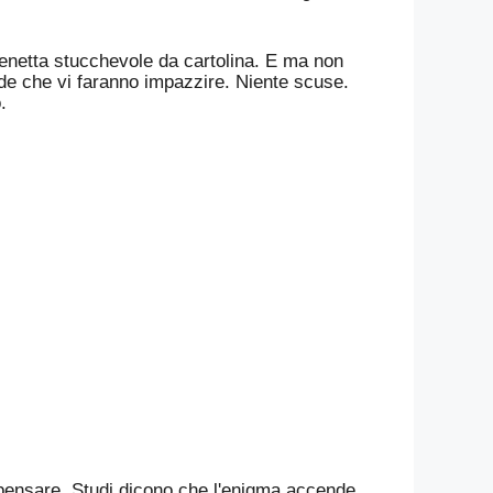
scenetta stucchevole da cartolina. E ma non
arde che vi faranno impazzire. Niente scuse.
.
 pensare. Studi dicono che l'enigma accende