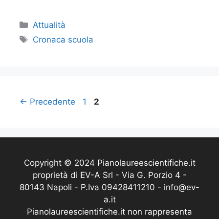
Categorie
Attualità
Tag
Cronaca scuola
Pagina
Pagina
←
Precedente
1
2
Copyright © 2024 Pianolaureescientifiche.it
proprietà di EV-A Srl - Via G. Porzio 4 -
80143 Napoli - P.Iva 09428411210 - info@ev-
a.it
Pianolaureescientifiche.it non rappresenta