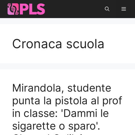
Vai
Men
al
contenuto
Cronaca scuola
Mirandola, studente
punta la pistola al prof
in classe: 'Dammi le
sigarette o sparo'.