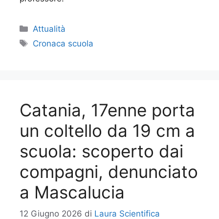
Categorie
Attualità
Tag
Cronaca scuola
Catania, 17enne porta
un coltello da 19 cm a
scuola: scoperto dai
compagni, denunciato
a Mascalucia
12 Giugno 2026
di
Laura Scientifica