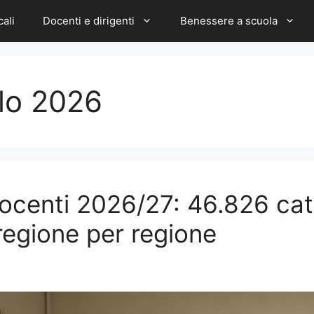
cali
Docenti e dirigenti
Benessere a scuola
olo 2026
 docenti 2026/27: 46.826 ca
 regione per regione