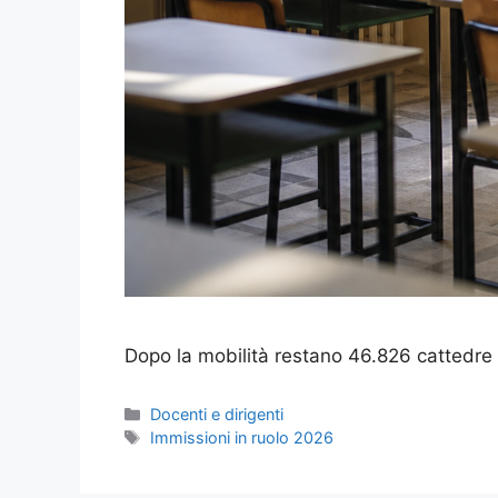
Dopo la mobilità restano 46.826 cattedre v
Categorie
Docenti e dirigenti
Tag
Immissioni in ruolo 2026