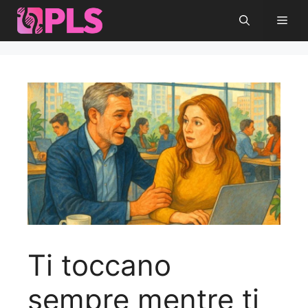
Vai
Men
al
contenuto
Ti toccano
sempre mentre ti