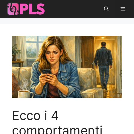
Vai
Men
al
contenuto
Ecco i 4
comportamenti